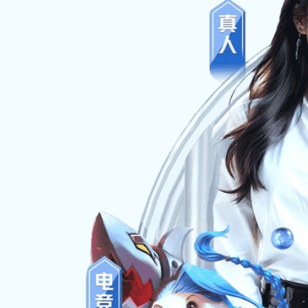
长征娱乐
行业标准
-