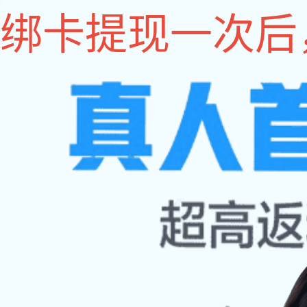
长征娱乐
长征娱乐:
首
澳利坚集团
长征
页