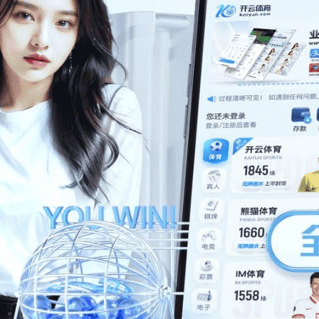
滑撑行业标准 JG/T127-2017