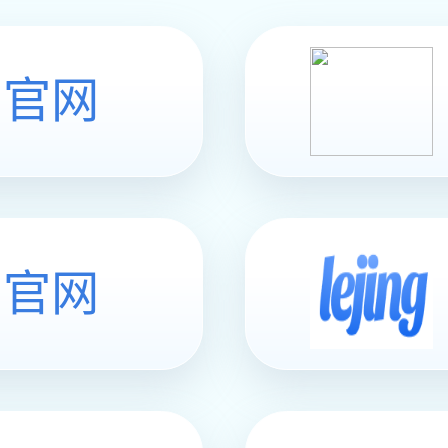
10号）
更新日期：2025-09-29
国际门窗幕墙博览会恭候您（展位号：
下一篇：
展会预告|长征娱乐 在