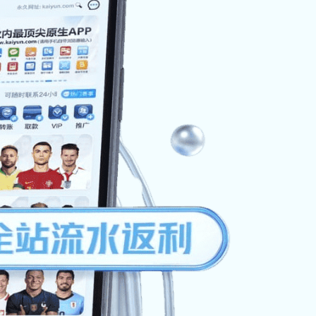
公司动态
1 I08-10）