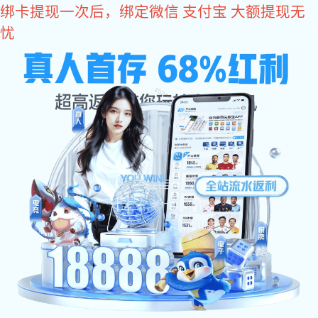
长征娱乐
长征娱乐:
澳利坚集
产品中
首 页
团
NEWS
长征娱乐 中心