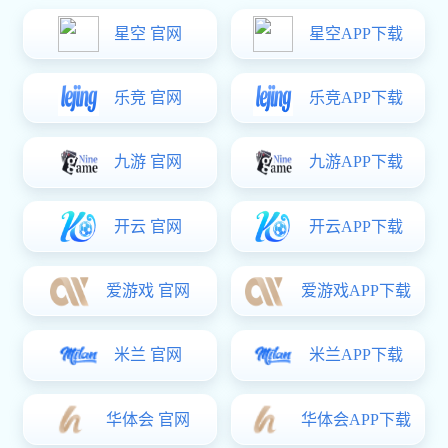
展会预告 | 长征娱乐 在第12届南京门窗移门定制展恭候您（展位号：8D11）
展会预告 | 长征娱乐 在第139届广交会恭候您（展位号：12.1F29-31）
：
展会时间：2026年4月23日至27日（第二
：江
期）展馆地址：广州市琶洲国际会展中
南京国
心展位号：12.1F29-31（12号馆一层 F通
道29-31号）
2026-04-08
PRODUCT
产品中心
企业引进现代化生产设备和技术，采用国际标准进行加工，具有大规模生产不锈钢制品、铝材制品、铜材制品、锌基合金制品等高档门窗配件的能力。专业生产及销售不锈钢滑撑铰链、传动器、执手、滑轮
及生产基地近5万平方米。
查看详情